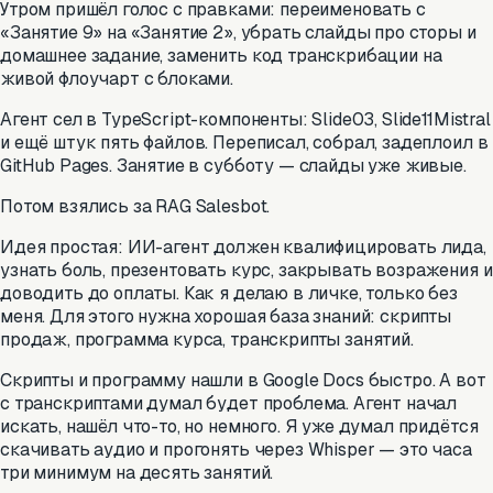
Утром пришёл голос с правками: переименовать с
«Занятие 9» на «Занятие 2», убрать слайды про сторы и
домашнее задание, заменить код транскрибации на
живой флоучарт с блоками.
Агент сел в TypeScript-компоненты: Slide03, Slide11Mistral
и ещё штук пять файлов. Переписал, собрал, задеплоил в
GitHub Pages. Занятие в субботу — слайды уже живые.
Потом взялись за RAG Salesbot.
Идея простая: ИИ-агент должен квалифицировать лида,
узнать боль, презентовать курс, закрывать возражения и
доводить до оплаты. Как я делаю в личке, только без
меня. Для этого нужна хорошая база знаний: скрипты
продаж, программа курса, транскрипты занятий.
Скрипты и программу нашли в Google Docs быстро. А вот
с транскриптами думал будет проблема. Агент начал
искать, нашёл что-то, но немного. Я уже думал придётся
скачивать аудио и прогонять через Whisper — это часа
три минимум на десять занятий.