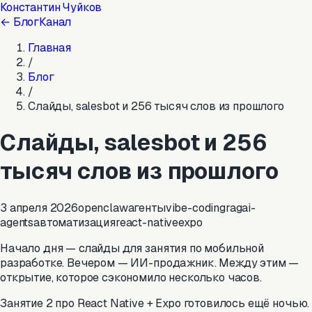
Константин Чуйков
← Блог
Канал
Главная
/
Блог
/
Слайды, salesbot и 256 тысяч слов из прошлого
Слайды, salesbot и 256
тысяч слов из прошлого
3 апреля 2026
openclaw
агенты
vibe-coding
rag
ai-
agents
автоматизация
react-native
expo
Начало дня — слайды для занятия по мобильной
разработке. Вечером — ИИ-продажник. Между этим —
открытие, которое сэкономило несколько часов.
Занятие 2 про React Native + Expo готовилось ещё ночью.