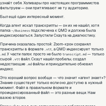
узнаёт себя. Холивары про настоящих программистов
фильтруем — они притягивают не ту аудиторию.
Был ещё один интересный момент.
Когда агент искал транскрипты — он их не нашёл, хотя
папка
подключена к QMD и должна была
~/Business
индексироваться. Запустили Скаута на диагностику.
Причина оказалась простой: Zoom-крон сохранял
транскрипты в формате
, а QMD индексирует только
.vtt
. У части папок просто не было
— только
.md
transcript.md
сырой
файл. Скаут нашёл пробелы, создал
.vtt
недостающие
файлы и принудительно обновил
.md
индекс.
Это хороший вопрос вообще — что значит «агент знает»?
Знание существует только если оно доступно в нужный
момент. Файл в правильном формате и
проиндексированный файл — это разные вещи. Нам
важно второе.